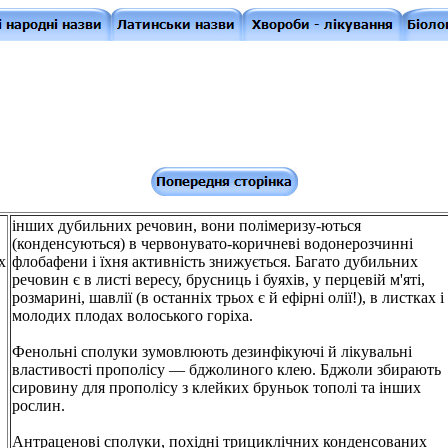
інших дубильних речовин, вони полімеризу-ються
(конденсуються) в червонувато-коричневі водонерозчинні
х
флобафени і їхня активність знижується. Багато дубильних
речовин є в листі вересу, брусниць і буяхів, у перцевій м'яті,
розмарині, шавлії (в останніх трьох є й ефірні олії!), в листках і
молодих плодах волоського горіха.
Фенольні сполуки зумовлюють дезинфікуючі й лікувальні
властивості прополісу — бджолиного клею. Бджоли збирають
сировину для прополісу з клейких бруньок тополі та інших
рослин.
Антраценові сполуки, похідні трициклічних конденсованих