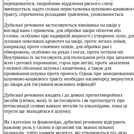
перекриватися, хворобливе відділення рясного слизу
зменшується, надто сильна перистальтика шлунково-кишковог
тракту, спричинена розладами травлення, уповільнюється.
Дубильні речовини застосовуються зовнішньо на шкірі у
вигляді ванн і примочок, для обробки шкіри обличчя або
голови, особливо при надмірній жирності і утворенні лупи, дл
зупинки невеликих кровотеч на шкірі, проти легких опіків,
наприклад проти сонячних опіків, для обробки ран і
обморожень, особливо на руках і ногах, проти потіння ніг.
Внутрішньо їх застосовують для полоскання рота при запаленн
ясен і ротової порожнини, горла при ангіні, проти запалення
слизової оболонки шлунка і кишечника, а також для
промивання шлунка проти проносу. Однак при захворюваннях
шлунково-кишкового тракту необхідно насамперед звернутися
до лікаря для з'ясування можливих інфекцій!
Дубильні речовини входять і до деяких протигеморойних
засобів (свічки, мазі). їх застосовують і як протиотруту при
інтоксикації солями важких металів та алкалоїдами, поки ці
отрути ще знаходяться в шлунку.
Як і катехіни та флавоноїди, дубильні речовини відіграють
важливу роль у гасінні в організмі так званих вільних
радикалів, тобто уламків молекул, які утворюються під дією