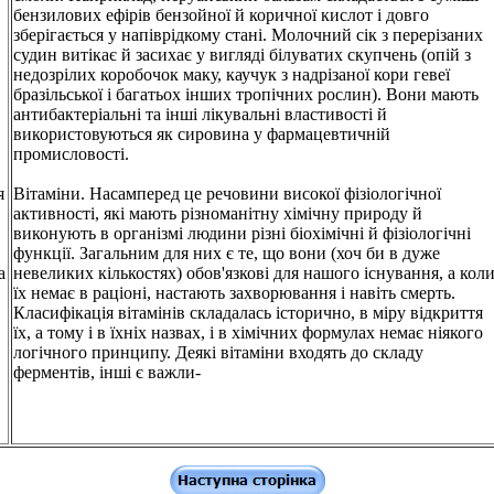
бензилових ефірів бензойної й коричної кислот і довго
зберігається у напіврідкому стані. Молочний сік з перерізаних
судин витікає й засихає у вигляді білуватих скупчень (опій з
недозрілих коробочок маку, каучук з надрізаної кори гевеї
бразільської і багатьох інших тропічних рослин). Вони мають
антибактеріальні та інші лікувальні властивості й
використовуються як сировина у фармацевтичній
промисловості.
я
Вітаміни. Насамперед це речовини високої фізіологічної
активності, які мають різноманітну хімічну природу й
виконують в організмі людини різні біохімічні й фізіологічні
функції. Загальним для них є те, що вони (хоч би в дуже
а
невеликих кількостях) обов'язкові для нашого існування, а кол
їх немає в раціоні, настають захворювання і навіть смерть.
Класифікація вітамінів складалась історично, в міру відкриття
їх, а тому і в їхніх назвах, і в хімічних формулах немає ніякого
логічного принципу. Деякі вітаміни входять до складу
ферментів, інші є важли-