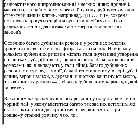
радіоактивного випромінювання і з деяких інших причин і,
маючи надзвичайно високу реакційну силу, руйнують важливі
структури живих клітин, наприклад, ДНК. З цим, зокрема,
пов'язують процеси старіння організмів. «Гасячи» вільні
радикали, таніни дають нам змогу зберігати молодість і
здоров'я.
Особливо багато дубильних речовин у рослинах вологих
тропічних лісів, але й наша флора багата на них. Найбільшу
кількість дубильних речовин містять гали (кулевидні утворенн
на листках дуба, фісташки, що виникають після наколювання
комахами, які відкладають у гали яйця). Багато дубильних
речовин є в сумаху, скумпії, бадані товстолистому, в корі дуба і
ялини, верби і вільхи, в деревині й листках каштану їстівного, 
з трав'янистих рослин — у гірчаку дубильному, кермеку, щавлі
та ревені.
Важливим джерелом дубильних речовин у побуті є звичайний
чорний чай, у якому міститься багато так званих катехінів, які
стають активними для організму після окислення. При
довшому стоянні розчину чаю, як і