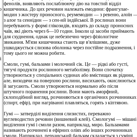
фенолів, виявляють послаблюючу дію на товстий відділ
о
кишечника. До цих речовин належать емодини: франгулае-
модин з жостеру проносного, реумемодин — з ревеню, алоїн 
з алое та сеннідин — з сен-нй індійської. В рослинах вони
перебувають у формі глікозидів, входять до складу проносних
чаїв, які діють через 6—10 годин. Інколи ці засоби приймають
я
для схуднення, однак це небезпечно через фізіологічне
звикання. М'язи кишечника стають ще в'ялішими, дуже
ушкоджується слизова оболонка через постійне подразнення, і
тому цього не можна робити.
і
Смоли, гумі, бальзами і молочний сік. Це — рідкі або густі,
тягучі продукти рослинного метаболізму. Вони спочатку
утворюються у спеціальних судинах або вмістищах як рідини,
але, виходячи на поверхню рослини, висихають, окислюються
й загусають. Смоли утворюються нормально або після
штучного поранення рослини. Вони мають аморфний,
склоподібний вигляд, розчиняються в органічних розчинниках
(спирт, ефір), при нагріванні плавляться, горять з кіптявою.
Гумі — затверділі виділення слизистих, переважно
вуглеводистих речовин (вишневий клей). Смологумі — мішані
виділення гумі і смоли разом, наприклад, миро. Бальзамами
називають розчинені в ефірних оліях або інших розчинниках
смоли. Наприклад, перуанський бальзам складається з суміші