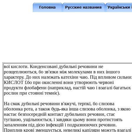
вої кислоти. Конденсовані дубильні речовини не
розщеплюються, бо зв'язки між молекулами в них іншого
характеру. До них належать катехіни чаю. Під впливом сильни
КИСЛОТ £бо при окисленні вони утворюють червоні
продукти флобафени (наприклад, настій чаю і взагалі багатьох
рослин при стоянні темніє).
На смак дубильні речовини в'яжучі, терпкі, бо слизова
оболонка рота, а також будь-яка інша слизова оболонка, з якою
настає безпосередній контакт дубильних речовин, стає
тугішою, ущільнюється, і завдяки цьому вони протистоять
запаленням під дією інфекцій і подразнюючих речовин.
Приплив крові зменшується, невеликі капіляри можуть взагалі