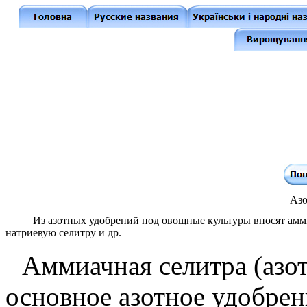
Азо
Из азотных удобрений под овощные культуры вносят амми
натриевую селитру и др.
Аммиачная селитра
(азо
основное азотное удобре