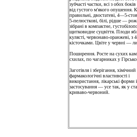
зубчасті частки, всі з обох боків
від густого м'якого опушення. 
правильні, двостатеві, 4—5-стов
5-пелюсткові, білі, рідше — рож
зібрані в компактне, густобілоп
щитковидне суцвіття. Плоди яб
кулясті, червонаво-оранжеві, з
кісточками. Цвіте у червні — ли
Поширення. Росте на сухих кам
схилах, по чагарниках у Гірськ
Заготівля і зберігання, хімічний
фармакологічні властивості і
використання, лікарські форми і
застосування — усе так, як у ста
криваво-червоний.