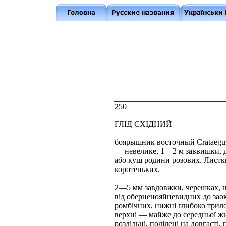
250
ГЛІД СХІДНИЙ
боярышник восточный Crataegus 
— невелике, 1—2 м заввишки, 
або кущ родини розових. Листк
коротеньких,
2—5 мм завдовжки, черешках, ш
від оберненояйцевидних до зао
ромбічних, нижні глибоко трило
верхні — майже до середньої 
роздільні, поділені на довгасті,