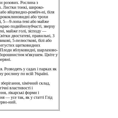
и розових. Рослина з
. Листки тонкі, широко-
або яйцевидно-ромбіч-ні, біля
рококлиновидні або трохи
і, 5—9-лопа-теві або майже
о краю подвійнозубчасті, зверху
ені, майже голі, зісподу —
вітки двостатеві, правильні, 3
кові, 5-пелюсткові, білі або
 негустих щитковидних
 Плоди яблуковидні, шарлахово-
 борошнистим м'якушем. Цвіте у
ервні.
 Розводять у садах і парках як
у рослину по всій Україні.
і зберігання, хімічний склад,
ічні властивості і
ня, лікарські форми і
ня — усе так, як у статті Глід
ерво-ний.