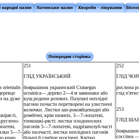
251
252
ГЛІД УКРАЇНСЬКИЙ
ГЛІД ЧО
orientalis
боярышник украинский Crataegus
рослина ро
деревце
ucrainica— дерево 2—4 м заввишки або
глід п'яти
и на дуже
кущ родини розових. Пазушні неплідні
пагони почасти перетворені на улистнені
253
колючки. Листки ши-рокояйцевидні або
кірясті,
ромбічні, крім нижніх, 3—7-лопатеві,
ГЛІД ША
круглено-
тонкошкі-рясті: листки плодоносних
патеві,
пагонів 5—7-лопатеві, надрізанозуб-часті
боярышник
жилки 5—7-
або пилчасті; листки неплідних пагонів
coccinea 
 по краю
більші й глибше розсічені. Квітки