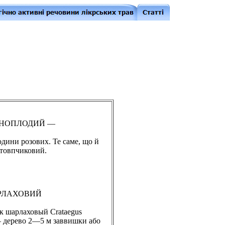
РНОПЛОДИЙ —
дини розових. Те саме, що й
стовпчиковий.
РЛАХОВИЙ
 шарлаховый Crataegus
— дерево 2—5 м заввишки або