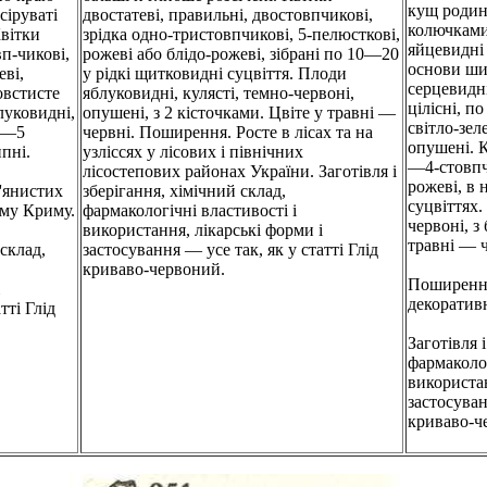
кущ родин
 сіруваті
двостатеві, правильні, двостовпчикові,
колючками
Квітки
зрідка одно-тристовпчикові, 5-пелюсткові,
яйцевидні 
п-чикові,
рожеві або блідо-рожеві, зібрані по 10—20
основи ши
еві,
у рідкі щитковидні суцвіття. Плоди
серцевидн
овстисте
яблуковидні, кулясті, темно-червоні,
цілісні, п
луковидні,
опушені, з 2 кісточками. Цвіте у травні —
світло-зел
 4—5
червні. Поширення. Росте в лісах та на
опушені. К
пні.
узліссях у лісових і північних
—4-стовпчи
лісостепових районах України. Заготівля і
рожеві, в
'янистих
зберігання, хімічний склад,
суцвіттях.
ому Криму.
фармакологічні властивості і
червоні, з
використання, лікарські форми і
травні — ч
 склад,
застосування — усе так, як у статті Глід
криваво-червоний.
Поширення.
декоративн
тті Глід
Заготівля 
фармаколог
використан
застосуван
криваво-ч